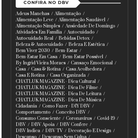
CONFIRA NO DBV
Adeus Manchas
Alimentação
Alimentação Leve
Alimentação Saudável
Alimentação Simples
Ansiedade De Domingo
Atividades Em Família
Autocuidado
Autocuidado Real
Bebidas Detox
Beleza & Autocuidado
Beleza E Estética
Bem Viver 2030
Bem-Estar
Bem-Estar Em Casa
Bem-Estar Possível
By Ingrid Vieira Moraes
Cansaço Emocional
Casa
Casa & Rotina
Casa Acolhedora
Casa E Rotina
Casa Organizada
CHATLUK MAGAZINE - Dica Cultural
CHATLUK MAGAZINE - Dica De Filme
CHATLUK MAGAZINE - Dica De Leitura
CHATLUK MAGAZINE - Dica De Música
Cidadania
Como Fazer - DIY DBV
Comportamento
Conceito DBV
Consumo Consciente
Coronavírus
Covid-19
DBV
DBV Apoia
DBV Confere
DBV Indica
DBV TV
Decoração E Design
Descanso
Descanso Sem Culpa