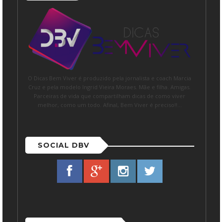
O Dicas Bem Viver é produzido pela jornalista e coach Marcia
Cruz e pela modelo Ingrid Vieira Moraes. Mãe e filha. Amigas.
Parceiras de vida que compartilham dicas de como viver
melhor, como um todo. Afinal, Bem Viver é preciso!!...
SOCIAL DBV