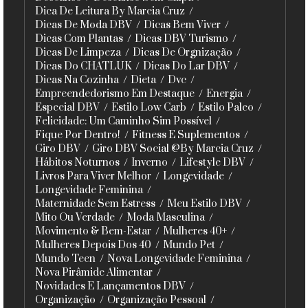
Dica De Leitura By Marcia Cruz
Dicas De Moda DBV
Dicas Bem Viver
Dicas Com Plantas
Dicas DBV Turismo
Dicas De Limpeza
Dicas De Orgnização
Dicas Do CHATLUK
Dicas Do Lar DBV
Dicas Na Cozinha
Dieta
Dvc
Empreendedorismo Em Destaque
Energia
Especial DBV
Estilo Low Carb
Estilo Paleo
Felicidade: Um Caminho Sim Possível
Fique Por Dentro!
Fitness E Suplementos
Giro DBV
Giro DBV Social @By Marcia Cruz
Hábitos Noturnos
Inverno
Lifestyle DBV
Livros Para Viver Melhor
Longevidade
Longevidade Feminina
Maternidade Sem Estress
Meu Estilo DBV
Mito Ou Verdade
Moda Masculina
Movimento & Bem-Estar
Mulheres 40+
Mulheres Depois Dos 40
Mundo Pet
Mundo Teen
Nova Longevidade Feminina
Nova Pirâmide Alimentar
Novidades E Lançamentos DBV
Organização
Organização Pessoal