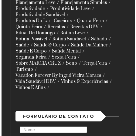
Planejamento Leve
Planejamento Simples
Produtividade
Produtividade Leve
Produtividade Saudável
Produtos Do Lar - Caseiros
Quarta-Feira
Quinta-Feira
Receitas
Receitas DBV
Ritual De Domingo
Rotina Leve
Rotina Possível
Rotina Saudável
Sábado
Saúde
Saúde & Corpo
Saúde Da Mulher
Saúde E Corpo
Saúde Mental
Segunda-Feira
Sexta-Feira
Sobre MARCIA CRUZ
Sono
Terça-Feira
Turismo
Vacation Forever By Ingrid Vieira Moraes
Vida Saudável DBV
Vinhos & Experiências
Vinhos E Afins
FORMULÁRIO DE CONTATO