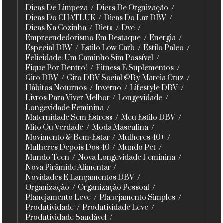
Dicas De Limpeza
Dicas De Orgnização
Dicas Do CHATLUK
Dicas Do Lar DBV
Dicas Na Cozinha
Dieta
Dvc
Empreendedorismo Em Destaque
Energia
Especial DBV
Estilo Low Carb
Estilo Paleo
Felicidade: Um Caminho Sim Possível
Fique Por Dentro!
Fitness E Suplementos
Giro DBV
Giro DBV Social @By Marcia Cruz
Hábitos Noturnos
Inverno
Lifestyle DBV
Livros Para Viver Melhor
Longevidade
Longevidade Feminina
Maternidade Sem Estress
Meu Estilo DBV
Mito Ou Verdade
Moda Masculina
Movimento & Bem-Estar
Mulheres 40+
Mulheres Depois Dos 40
Mundo Pet
Mundo Teen
Nova Longevidade Feminina
Nova Pirâmide Alimentar
Novidades E Lançamentos DBV
Organização
Organização Pessoal
Planejamento Leve
Planejamento Simples
Produtividade
Produtividade Leve
Produtividade Saudável