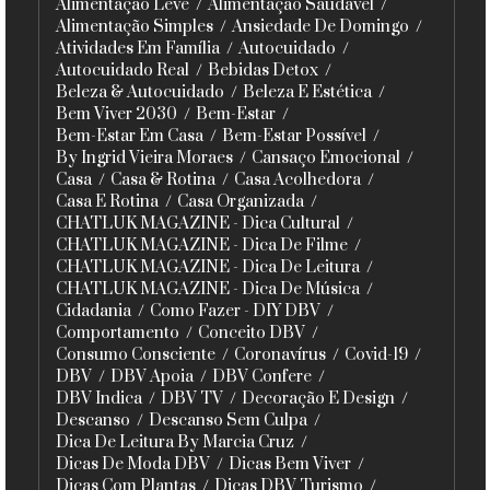
Alimentação Leve
Alimentação Saudável
Alimentação Simples
Ansiedade De Domingo
Atividades Em Família
Autocuidado
Autocuidado Real
Bebidas Detox
Beleza & Autocuidado
Beleza E Estética
Bem Viver 2030
Bem-Estar
Bem-Estar Em Casa
Bem-Estar Possível
By Ingrid Vieira Moraes
Cansaço Emocional
Casa
Casa & Rotina
Casa Acolhedora
Casa E Rotina
Casa Organizada
CHATLUK MAGAZINE - Dica Cultural
CHATLUK MAGAZINE - Dica De Filme
CHATLUK MAGAZINE - Dica De Leitura
CHATLUK MAGAZINE - Dica De Música
Cidadania
Como Fazer - DIY DBV
Comportamento
Conceito DBV
Consumo Consciente
Coronavírus
Covid-19
DBV
DBV Apoia
DBV Confere
DBV Indica
DBV TV
Decoração E Design
Descanso
Descanso Sem Culpa
Dica De Leitura By Marcia Cruz
Dicas De Moda DBV
Dicas Bem Viver
Dicas Com Plantas
Dicas DBV Turismo