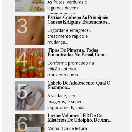
As frutas, verduras e
legumes devem
compor nossa...
Estrias: Conheça As Principais
Causas E Alguns Tratamentos...
Engordar e emagrecer,
crescimento rápido e
mudança...
Tipos De Pimenta, Todas
Encontradas No Brasil, Com...
Conforme prometido na
edição anterior,
trouxemos uma...
Cabelo De Adolescente: Qual O
Shampoo...
A vaidade, sem
exageros, é super
importante. E, cada...
Livros: Volumes 1 E 2 De Os
Mistérios De Udolpho, De Ann...
Minha dica de leitura