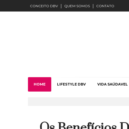
CONCEITO DBV
QUEM SOMOS
CONTATO
HOME
LIFESTYLE DBV
VIDA SAÚDAVEL
Os Benefícios D