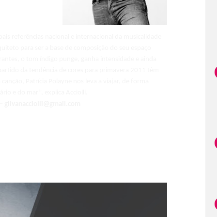
pais referências nacional e internacional da musicalidade
arquiteto para ser a base de composição do seu espaço
rantes, o tom índigo punge, ganha intensidade e ainda
partido da tendência de cores para primavera 2011 têm
canção, Patrícia Polayne nos leva a viajar, de forma
rio e do mar”, explica Acciolli.
– gilvanacciolli@gmail.com