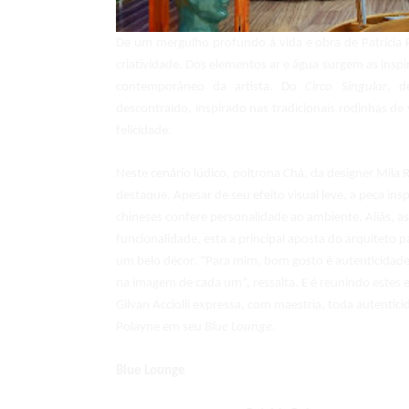
De um mergulho profundo à vida e obra de Patrícia P
criatividade. Dos elementos ar e água surgem as inspi
contemporâneo da artista. Do
Circo Singular
, d
descontraído, inspirado nas tradicionais rodinhas de
felicidade.
Neste cenário lúdico, poltrona Chá, da designer Mila
destaque. Apesar de seu efeito visual leve, a peça in
chineses confere personalidade ao ambiente. Aliás, a
funcionalidade, esta a principal aposta do arquiteto 
um belo décor. “Para mim, bom gosto é autenticidade d
na imagem de cada um”, ressalta. E é reunindo estes
Gilvan Acciolli expressa, com maestria, toda autentici
Polayne em seu
Blue Lounge
.
Blue Lounge