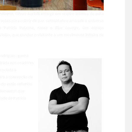
olayne, Gilvan Acciolli emerge em respiro intenso de pura
rações para colorir de paz, serenidade e amizade o universo
e Patrícia Polayne, nasce o
Blue Lounge
, um espaço
 violão, que conduz o visitante a um movimento infinito de
 Rodrigues, ganha
spirada nos coadores
ssociada à
para a concepção de
o estilo refletido
 elementos que
dade de Patrícia