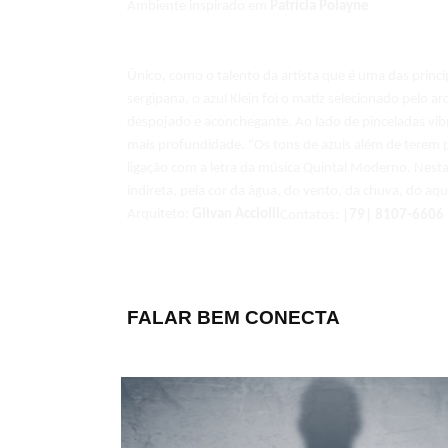
Ambiente inspirado em
Patrícia Polayne
Único, como o talento da artista que é uma das princi
sergipana, o azul Klein foi o matiz selecionado pelo 
despojado e aconchegante. Ao lado de pinceladas vib
mais profundidade. “Os tons de azuis além de terem 
ligação com a letra da música Quintal Moderno. Nesta 
indireta, pela cor da água, do vento, da chuva, do aquá
Arquiteto:
Gilvan Acciolli
Contatos:
|79| 8107-6606 
FALAR BEM CONECTA