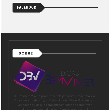
FACEBOOK
SOBRE
O Dicas Bem Viver é produzido pela jornalista e coach Marcia
Cruz e pela modelo Ingrid Vieira Moraes. Mãe e filha. Amigas.
Parceiras de vida que compartilham dicas de como viver
melhor, como um todo. Afinal, Bem Viver é preciso!!...