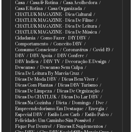
Casa
Casa & Rotina
Casa Acolhedora
Casa E Rotina
Casa Organizada
CHATLUK MAGAZINE - Dica Cultural
CHATLUK MAGAZINE - Dica De Filme
CHATLUK MAGAZINE - Dica De Leitura
CHATLUK MAGAZINE - Dica De Música
Cidadania
Como Fazer - DIY DBV
Comportamento
Conceito DBV
Consumo Consciente
Coronavírus
Covid-19
DBV
DBV Apoia
DBV Confere
DBV Indica
DBV TV
Decoração E Design
Descanso
Descanso Sem Culpa
Dica De Leitura By Marcia Cruz
Dicas De Moda DBV
Dicas Bem Viver
Dicas Com Plantas
Dicas DBV Turismo
Dicas De Limpeza
Dicas De Orgnização
Dicas Do CHATLUK
Dicas Do Lar DBV
Dicas Na Cozinha
Dieta
Domingo
Dvc
Empreendedorismo Em Destaque
Energia
Especial DBV
Estilo Low Carb
Estilo Paleo
Felicidade: Um Caminho Sim Possível
Fique Por Dentro!
Fitness E Suplementos