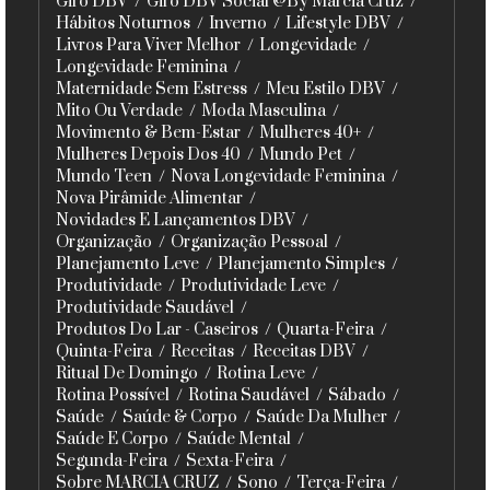
Giro DBV
Giro DBV Social @By Marcia Cruz
Hábitos Noturnos
Inverno
Lifestyle DBV
Livros Para Viver Melhor
Longevidade
Longevidade Feminina
Maternidade Sem Estress
Meu Estilo DBV
Mito Ou Verdade
Moda Masculina
Movimento & Bem-Estar
Mulheres 40+
Mulheres Depois Dos 40
Mundo Pet
Mundo Teen
Nova Longevidade Feminina
Nova Pirâmide Alimentar
Novidades E Lançamentos DBV
Organização
Organização Pessoal
Planejamento Leve
Planejamento Simples
Produtividade
Produtividade Leve
Produtividade Saudável
Produtos Do Lar - Caseiros
Quarta-Feira
Quinta-Feira
Receitas
Receitas DBV
Ritual De Domingo
Rotina Leve
Rotina Possível
Rotina Saudável
Sábado
Saúde
Saúde & Corpo
Saúde Da Mulher
Saúde E Corpo
Saúde Mental
Segunda-Feira
Sexta-Feira
Sobre MARCIA CRUZ
Sono
Terça-Feira