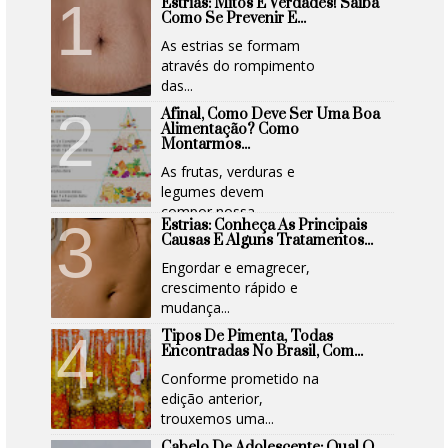
Estrias: Mitos E Verdades! Saiba
Como Se Prevenir E...
As estrias se formam
através do rompimento
das...
Afinal, Como Deve Ser Uma Boa
Alimentação? Como
Montarmos...
As frutas, verduras e
legumes devem
compor nossa...
Estrias: Conheça As Principais
Causas E Alguns Tratamentos...
Engordar e emagrecer,
crescimento rápido e
mudança...
Tipos De Pimenta, Todas
Encontradas No Brasil, Com...
Conforme prometido na
edição anterior,
trouxemos uma...
Cabelo De Adolescente: Qual O