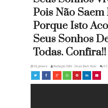
Pois Não Saem 
Porque Isto Aco
Seus Sonhos D
Todas. Confira!!
03 janeiro
Redação DBV - Dicas Bem Viver
0 