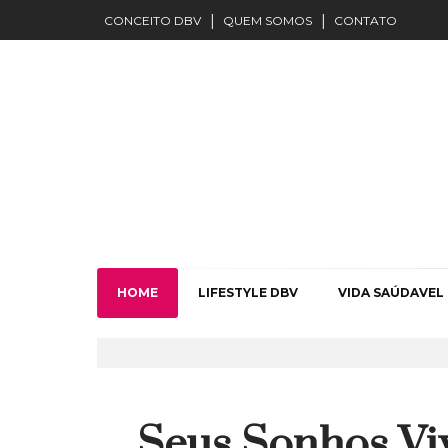
CONCEITO DBV
QUEM SOMOS
CONTATO
HOME
LIFESTYLE DBV
VIDA SAÚDAVEL
Seus Sonhos V