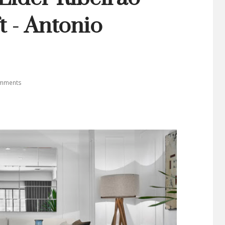
t - Antonio
mments