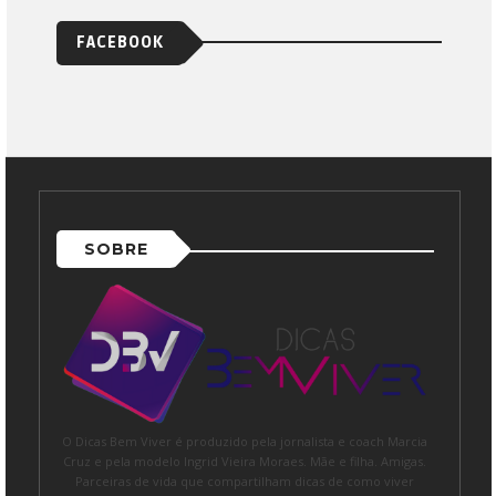
FACEBOOK
SOBRE
O Dicas Bem Viver é produzido pela jornalista e coach Marcia
Cruz e pela modelo Ingrid Vieira Moraes. Mãe e filha. Amigas.
Parceiras de vida que compartilham dicas de como viver