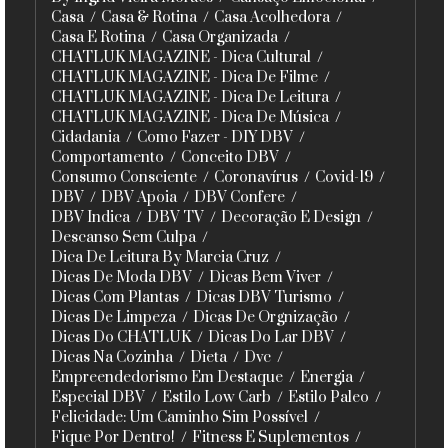
Casa
Casa & Rotina
Casa Acolhedora
Casa E Rotina
Casa Organizada
CHATLUK MAGAZINE - Dica Cultural
CHATLUK MAGAZINE - Dica De Filme
CHATLUK MAGAZINE - Dica De Leitura
CHATLUK MAGAZINE - Dica De Música
Cidadania
Como Fazer - DIY DBV
Comportamento
Conceito DBV
Consumo Consciente
Coronavírus
Covid-19
DBV
DBV Apoia
DBV Confere
DBV Indica
DBV TV
Decoração E Design
Descanso Sem Culpa
Dica De Leitura By Marcia Cruz
Dicas De Moda DBV
Dicas Bem Viver
Dicas Com Plantas
Dicas DBV Turismo
Dicas De Limpeza
Dicas De Orgnização
Dicas Do CHATLUK
Dicas Do Lar DBV
Dicas Na Cozinha
Dieta
Dvc
Empreendedorismo Em Destaque
Energia
Especial DBV
Estilo Low Carb
Estilo Paleo
Felicidade: Um Caminho Sim Possível
Fique Por Dentro!
Fitness E Suplementos