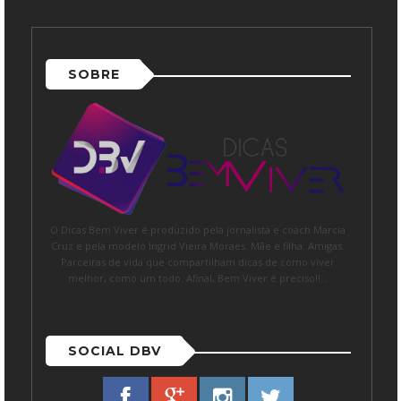
SOBRE
O Dicas Bem Viver é produzido pela jornalista e coach Marcia
Cruz e pela modelo Ingrid Vieira Moraes. Mãe e filha. Amigas.
Parceiras de vida que compartilham dicas de como viver
melhor, como um todo. Afinal, Bem Viver é preciso!!...
SOCIAL DBV