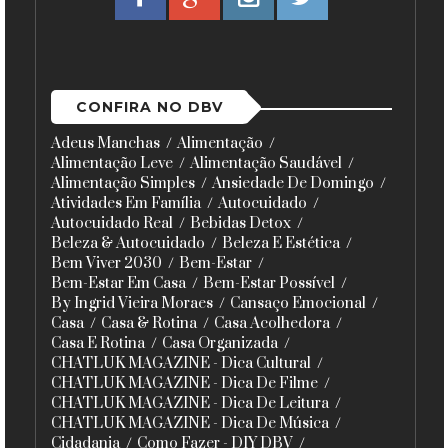
CONFIRA NO DBV
Adeus Manchas
Alimentação
Alimentação Leve
Alimentação Saudável
Alimentação Simples
Ansiedade De Domingo
Atividades Em Família
Autocuidado
Autocuidado Real
Bebidas Detox
Beleza & Autocuidado
Beleza E Estética
Bem Viver 2030
Bem-Estar
Bem-Estar Em Casa
Bem-Estar Possível
By Ingrid Vieira Moraes
Cansaço Emocional
Casa
Casa & Rotina
Casa Acolhedora
Casa E Rotina
Casa Organizada
CHATLUK MAGAZINE - Dica Cultural
CHATLUK MAGAZINE - Dica De Filme
CHATLUK MAGAZINE - Dica De Leitura
CHATLUK MAGAZINE - Dica De Música
Cidadania
Como Fazer - DIY DBV