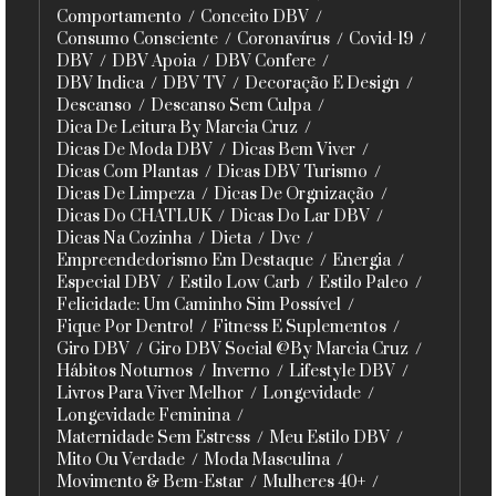
Comportamento
Conceito DBV
Consumo Consciente
Coronavírus
Covid-19
DBV
DBV Apoia
DBV Confere
DBV Indica
DBV TV
Decoração E Design
Descanso
Descanso Sem Culpa
Dica De Leitura By Marcia Cruz
Dicas De Moda DBV
Dicas Bem Viver
Dicas Com Plantas
Dicas DBV Turismo
Dicas De Limpeza
Dicas De Orgnização
Dicas Do CHATLUK
Dicas Do Lar DBV
Dicas Na Cozinha
Dieta
Dvc
Empreendedorismo Em Destaque
Energia
Especial DBV
Estilo Low Carb
Estilo Paleo
Felicidade: Um Caminho Sim Possível
Fique Por Dentro!
Fitness E Suplementos
Giro DBV
Giro DBV Social @By Marcia Cruz
Hábitos Noturnos
Inverno
Lifestyle DBV
Livros Para Viver Melhor
Longevidade
Longevidade Feminina
Maternidade Sem Estress
Meu Estilo DBV
Mito Ou Verdade
Moda Masculina
Movimento & Bem-Estar
Mulheres 40+