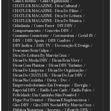
Casa E Rotina
Casa Organizada
CHATLUK MAGAZINE - Dica Cultural
CHATLUK MAGAZINE - Dica De Filme
CHATLUK MAGAZINE - Dica De Leitura
CHATLUK MAGAZINE - Dica De Música
Cidadania
Como Fazer - DIY DBV
Comportamento
Conceito DBV
Consumo Consciente
Coronavírus
Covid-19
DBV
DBV Apoia
DBV Confere
DBV Indica
DBV TV
Decoração E Design
Descanso Sem Culpa
Dica De Leitura By Marcia Cruz
Dicas De Moda DBV
Dicas Bem Viver
Dicas Com Plantas
Dicas DBV Turismo
Dicas De Limpeza
Dicas De Orgnização
Dicas Do CHATLUK
Dicas Do Lar DBV
Dicas Na Cozinha
Dieta
Dvc
Empreendedorismo Em Destaque
Energia
Especial DBV
Estilo Low Carb
Estilo Paleo
Felicidade: Um Caminho Sim Possível
Fique Por Dentro!
Fitness E Suplementos
Giro DBV
Giro DBV Social @By Marcia Cruz
Hábitos Noturnos
Inverno
Lifestyle DBV