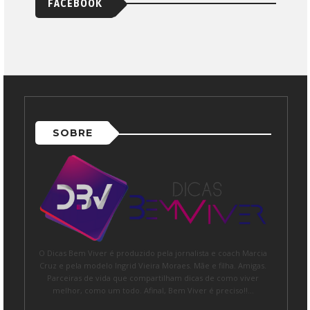
FACEBOOK
SOBRE
O Dicas Bem Viver é produzido pela jornalista e coach Marcia
Cruz e pela modelo Ingrid Vieira Moraes. Mãe e filha. Amigas.
Parceiras de vida que compartilham dicas de como viver
melhor, como um todo. Afinal, Bem Viver é preciso!!...