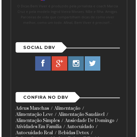
O Dicas Bem Viver é produzido pela jornalista e coach Marcia
Cruz e pela modelo Ingrid Vieira Moraes. Mãe e filha. Amigas.
Parceiras de vida que compartilham dicas de como viver
melhor, como um todo. Afinal, Bem Viver é preciso!!...
SOCIAL DBV
CONFIRA NO DBV
Adeus Manchas
Alimentação
Alimentação Leve
Alimentação Saudável
Alimentação Simples
Ansiedade De Domingo
Atividades Em Família
Autocuidado
Autocuidado Real
Bebidas Detox