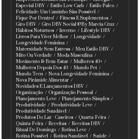
Especial DBV
Estilo Low Carb
Estilo Paleo
Felicidade: Um Caminho Sim Possível
Fique Por Dentro!
Fitness E Suplementos
Giro DBV
Giro DBV Social @By Marcia Cruz
Hábitos Noturnos
Inverno
Lifestyle DBV
Livros Para Viver Melhor
Longevidade
Longevidade Feminina
Maternidade Sem Estress
Meu Estilo DBV
Mito Ou Verdade
Moda Masculina
Movimento & Bem-Estar
Mulheres 40+
Mulheres Depois Dos 40
Mundo Pet
Mundo Teen
Nova Longevidade Feminina
Nova Pirâmide Alimentar
Novidades E Lançamentos DBV
Organização
Organização Pessoal
Planejamento Leve
Planejamento Simples
Produtividade
Produtividade Leve
Produtividade Saudável
Produtos Do Lar - Caseiros
Quarta-Feira
Quinta-Feira
Receitas
Receitas DBV
Ritual De Domingo
Rotina Leve
Rotina Possível
Rotina Saudável
Saúde