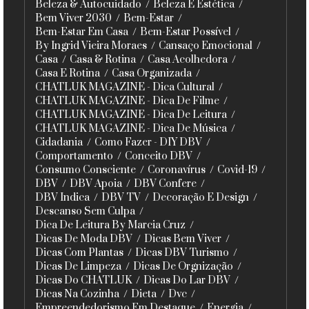
Beleza & Autocuidado
Beleza E Estética
Bem Viver 2030
Bem-Estar
Bem-Estar Em Casa
Bem-Estar Possível
By Ingrid Vieira Moraes
Cansaço Emocional
Casa
Casa & Rotina
Casa Acolhedora
Casa E Rotina
Casa Organizada
CHATLUK MAGAZINE - Dica Cultural
CHATLUK MAGAZINE - Dica De Filme
CHATLUK MAGAZINE - Dica De Leitura
CHATLUK MAGAZINE - Dica De Música
Cidadania
Como Fazer - DIY DBV
Comportamento
Conceito DBV
Consumo Consciente
Coronavírus
Covid-19
DBV
DBV Apoia
DBV Confere
DBV Indica
DBV TV
Decoração E Design
Descanso Sem Culpa
Dica De Leitura By Marcia Cruz
Dicas De Moda DBV
Dicas Bem Viver
Dicas Com Plantas
Dicas DBV Turismo
Dicas De Limpeza
Dicas De Orgnização
Dicas Do CHATLUK
Dicas Do Lar DBV
Dicas Na Cozinha
Dieta
Dvc
Empreendedorismo Em Destaque
Energia