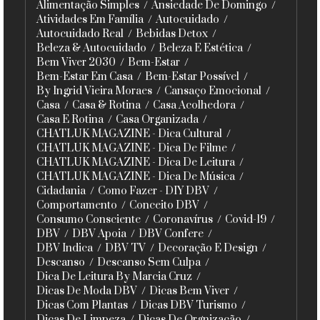
Alimentação Simples
Ansiedade De Domingo
Atividades Em Família
Autocuidado
Autocuidado Real
Bebidas Detox
Beleza & Autocuidado
Beleza E Estética
Bem Viver 2030
Bem-Estar
Bem-Estar Em Casa
Bem-Estar Possível
By Ingrid Vieira Moraes
Cansaço Emocional
Casa
Casa & Rotina
Casa Acolhedora
Casa E Rotina
Casa Organizada
CHATLUK MAGAZINE - Dica Cultural
CHATLUK MAGAZINE - Dica De Filme
CHATLUK MAGAZINE - Dica De Leitura
CHATLUK MAGAZINE - Dica De Música
Cidadania
Como Fazer - DIY DBV
Comportamento
Conceito DBV
Consumo Consciente
Coronavírus
Covid-19
DBV
DBV Apoia
DBV Confere
DBV Indica
DBV TV
Decoração E Design
Descanso
Descanso Sem Culpa
Dica De Leitura By Marcia Cruz
Dicas De Moda DBV
Dicas Bem Viver
Dicas Com Plantas
Dicas DBV Turismo
Dicas De Limpeza
Dicas De Orgnização