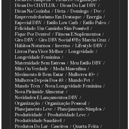
Dicas Do CHATLUK
Dicas Do Lar DBV
Dicas Na Cozinha
Dieta
Domingo
Dvc
Empreendedorismo Em Destaque
Energia
Especial DBV
Estilo Low Carb
Estilo Paleo
Felicidade: Um Caminho Sim Possível
Fique Por Dentro!
Fitness E Suplementos
Giro DBV
Giro DBV Social @By Marcia Cruz
Hábitos Noturnos
Inverno
Lifestyle DBV
Livros Para Viver Melhor
Longevidade
Longevidade Feminina
Maternidade Sem Estress
Meu Estilo DBV
Mito Ou Verdade
Moda Masculina
Movimento & Bem-Estar
Mulheres 40+
Mulheres Depois Dos 40
Mundo Pet
Mundo Teen
Nova Longevidade Feminina
Nova Pirâmide Alimentar
Novidades E Lançamentos DBV
Organização
Organização Pessoal
Planejamento Leve
Planejamento Simples
Produtividade
Produtividade Leve
Produtividade Saudável
Produtos Do Lar - Caseiros
Quarta-Feira