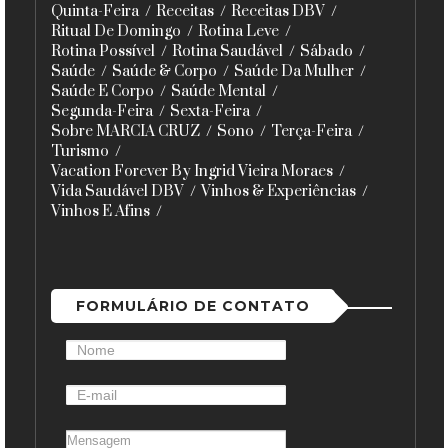
Quinta-Feira
Receitas
Receitas DBV
Ritual De Domingo
Rotina Leve
Rotina Possível
Rotina Saudável
Sábado
Saúde
Saúde & Corpo
Saúde Da Mulher
Saúde E Corpo
Saúde Mental
Segunda-Feira
Sexta-Feira
Sobre MARCIA CRUZ
Sono
Terça-Feira
Turismo
Vacation Forever By Ingrid Vieira Moraes
Vida Saudável DBV
Vinhos & Experiências
Vinhos E Afins
FORMULÁRIO DE CONTATO