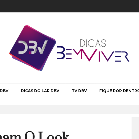
 DBV
DICAS DO LAR DBV
TV DBV
FIQUE POR DENTR
ham O Look