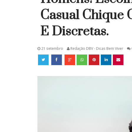
Casual Chique 
E Discretas.
21 setembro
Redação DBV - Dicas Bem Viver