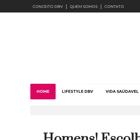
CONCEITO DBV
QUEM SOMOS
CONTATO
HOME
LIFESTYLE DBV
VIDA SAÚDAVEL
Homens! Escol