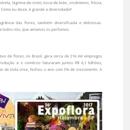
strela, lágrima-de-cristo, boca-de-leão, crisântemo, frésia,
. Como eu disse, é grande a diversidade!!
ância das flores, também diversificada e deliciosas.
e a todos nós, que amamos os perfumes.
tivo de flores, no Brasil, gera cerca de 216 mil empregos
odução e o comércio faturaram juntos R$ 6,1 bilhões,
r de toda crise, fechou o ano com 5% de crescimento. A