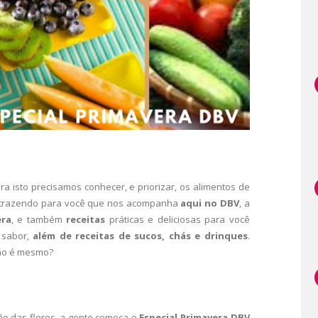
a isto precisamos conhecer, e priorizar, os alimentos de
o, trazendo para você que nos acompanha
aqui no DBV
, a
era
, e também
receitas
práticas e deliciosas para você
 sabor,
além de receitas de sucos, chás e drinques
.
não é mesmo?
o das flores, a gente começa o
Especial Primavera DBV