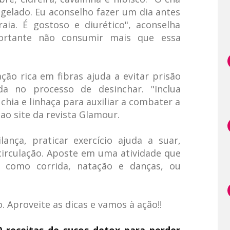
gelado. Eu aconselho fazer um dia antes
raia. É gostoso e diurético", aconselha
ortante não consumir mais que essa
ão rica em fibras ajuda a evitar prisão
da no processo de desinchar. "Inclua
hia e linhaça para auxiliar a combater a
 ao site da revista Glamour.
ança, praticar exercício ajuda a suar,
circulação. Aposte em uma atividade que
, como corrida, natação e danças, ou
. Aproveite as dicas e vamos à ação!!
 receitas de sucos detox para perder