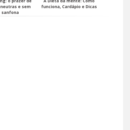
ng: o prazer de
A Dieta da mente: Como
neutras e sem
funciona, Cardápio e Dicas
o sanfona