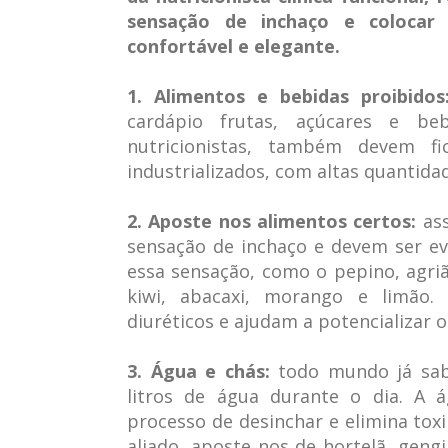
sensação de inchaço e coloca
confortável e elegante.
1. Alimentos e bebidas proibidos
cardápio frutas, açúcares e be
nutricionistas, também devem fi
industrializados, com altas quantidade
2. Aposte nos alimentos certos:
ass
sensação de inchaço e devem ser ev
essa sensação, como o pepino, agriã
kiwi, abacaxi, morango e limão.
diuréticos e ajudam a potencializar o
3. Água e chás:
todo mundo já sab
litros de água durante o dia. A
processo de desinchar e elimina to
aliado, aposte nos de hortelã, gengib