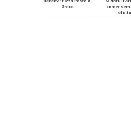
Receita: Pizza Pesto al
Mindful Eati
Greco
comer sem 
efeit