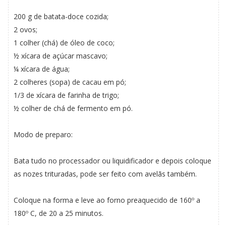
200 g de batata-doce cozida;
2 ovos;
1 colher (chá) de óleo de coco;
½ xícara de açúcar mascavo;
¼ xícara de água;
2 colheres (sopa) de cacau em pó;
1/3 de xícara de farinha de trigo;
½ colher de chá de fermento em pó.
Modo de preparo:
Bata tudo no processador ou liquidificador e depois coloque
as nozes trituradas, pode ser feito com avelãs também.
Coloque na forma e leve ao forno preaquecido de 160º a
180º C, de 20 a 25 minutos.