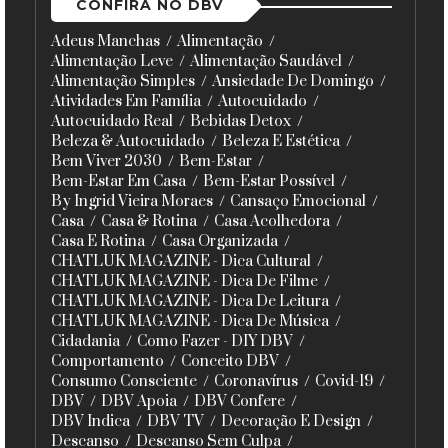
CONFIRA NO DBV
Adeus Manchas
Alimentação
Alimentação Leve
Alimentação Saudável
Alimentação Simples
Ansiedade De Domingo
Atividades Em Família
Autocuidado
Autocuidado Real
Bebidas Detox
Beleza & Autocuidado
Beleza E Estética
Bem Viver 2030
Bem-Estar
Bem-Estar Em Casa
Bem-Estar Possível
By Ingrid Vieira Moraes
Cansaço Emocional
Casa
Casa & Rotina
Casa Acolhedora
Casa E Rotina
Casa Organizada
CHATLUK MAGAZINE - Dica Cultural
CHATLUK MAGAZINE - Dica De Filme
CHATLUK MAGAZINE - Dica De Leitura
CHATLUK MAGAZINE - Dica De Música
Cidadania
Como Fazer - DIY DBV
Comportamento
Conceito DBV
Consumo Consciente
Coronavírus
Covid-19
DBV
DBV Apoia
DBV Confere
DBV Indica
DBV TV
Decoração E Design
Descanso
Descanso Sem Culpa