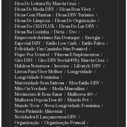
Dica De Leitura By Marcia Cruz
Dicas De Moda DBV
Dicas Bem Viver
Dicas Com Plantas
Dicas DBV Turismo
Dicas De Limpeza
Dicas De Orgnização
Dicas Do CHATLUK
Dicas Do Lar DBV
Dicas Na Cozinha
Dieta
Dvc
Empreendedorismo Em Destaque
Energia
Especial DBV
Estilo Low Carb
Estilo Paleo
Felicidade: Um Caminho Sim Possível
Fique Por Dentro!
Fitness E Suplementos
Giro DBV
Giro DBV Social @By Marcia Cruz
Hábitos Noturnos
Inverno
Lifestyle DBV
Livros Para Viver Melhor
Longevidade
Longevidade Feminina
Maternidade Sem Estress
Meu Estilo DBV
Mito Ou Verdade
Moda Masculina
Movimento & Bem-Estar
Mulheres 40+
Mulheres Depois Dos 40
Mundo Pet
Mundo Teen
Nova Longevidade Feminina
Nova Pirâmide Alimentar
Novidades E Lançamentos DBV
Organização
Organização Pessoal