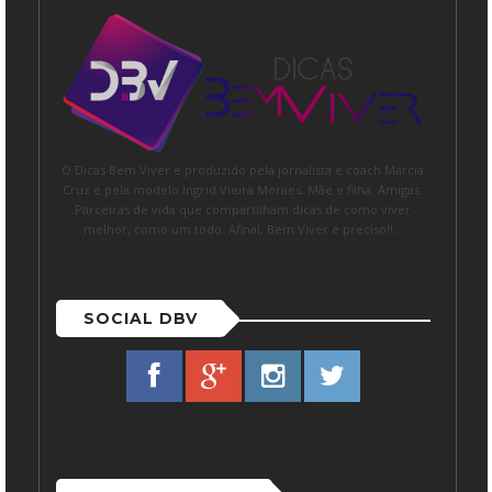
O Dicas Bem Viver é produzido pela jornalista e coach Marcia
Cruz e pela modelo Ingrid Vieira Moraes. Mãe e filha. Amigas.
Parceiras de vida que compartilham dicas de como viver
melhor, como um todo. Afinal, Bem Viver é preciso!!...
SOCIAL DBV